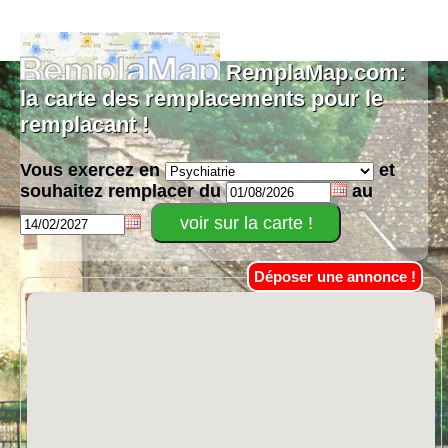
RemplaMap.com:
la carte des remplacements pour le
remplacant !
Vous exercez en
et
souhaitez remplacer du
au
Déposer une annonce !