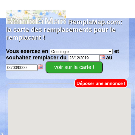
RemplaMap.com:
la carte des remplacements pour le
remplacant !
Vous exercez en
et
souhaitez remplacer du
au
Déposer une annonce !