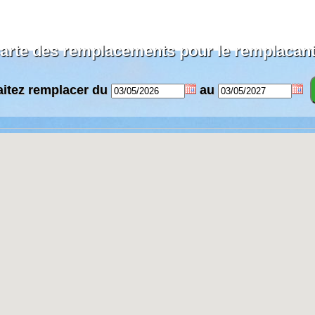
rte des remplacements pour le remplacant
aitez remplacer du
au