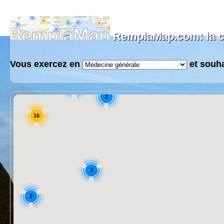
RemplaMap.com: la ca
Vous exercez en
et souh
8
3
5
2
16
3
2