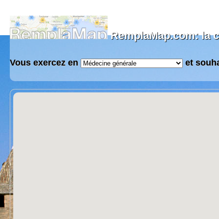
RemplaMap.com: la ca
Vous exercez en
et souh