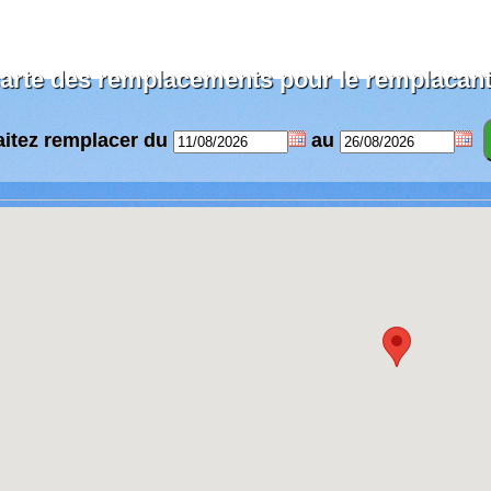
rte des remplacements pour le remplacant
aitez remplacer du
au