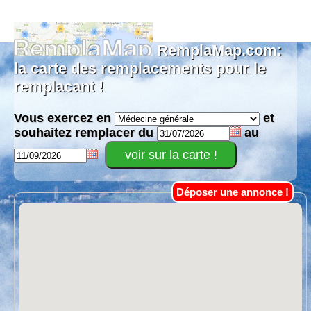
RemplaMap.com:
la carte des remplacements pour le
remplacant !
Vous exercez en
et
souhaitez remplacer du
au
Déposer une annonce !